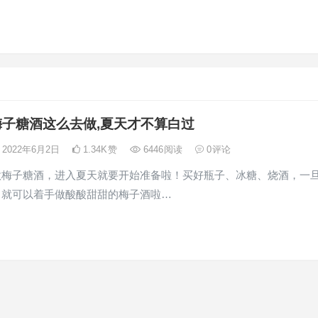
梅子糖酒这么去做,夏天才不算白过
2022年6月2日
1.34K
赞
6446
阅读
0
评论
做梅子糖酒，进入夏天就要开始准备啦！买好瓶子、冰糖、烧酒，一
，就可以着手做酸酸甜甜的梅子酒啦…