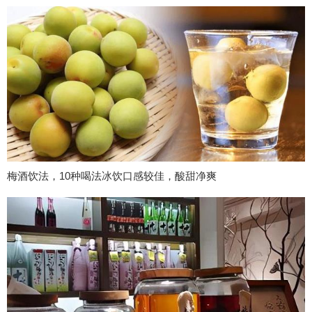
梅酒饮法，10种喝法冰饮口感较佳，酸甜净爽