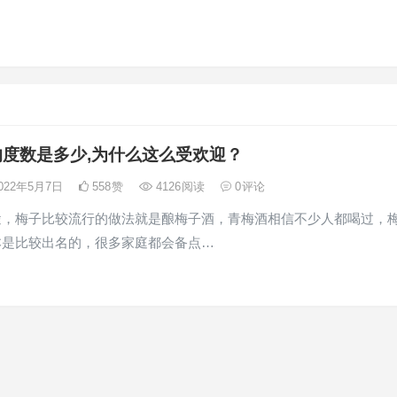
的度数是多少,为什么这么受欢迎？
022年5月7日
558
赞
4126
阅读
0
评论
途，梅子比较流行的做法就是酿梅子酒，青梅酒相信不少人都喝过，
本是比较出名的，很多家庭都会备点…