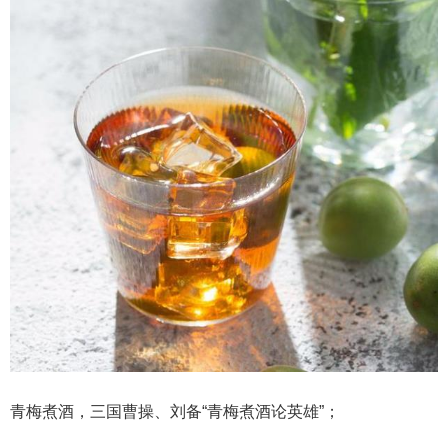
青梅煮酒，三国曹操、刘备“青梅煮酒论英雄”；