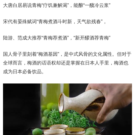
大唐白居易说青梅“疗饥兼解渴”，能酿“一醆冷云浆”
宋代有晏殊赋词“青梅煮酒斗时新，天气欲残春”，
陆游、范成大推荐“青梅荐煮酒”，“新开醪酒荐青梅”
国人骨子里刻着“梅酒基因”，是中式风骨的文化属性。但对于
全球而言，梅酒的话语权却还是掌握在日本人手里，梅酒也
成为日本必备饮品。