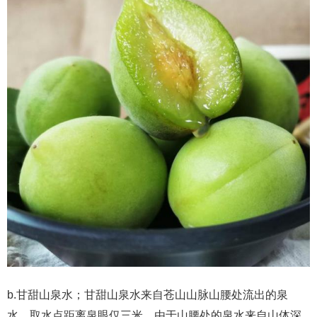
b.甘甜山泉水；甘甜山泉水来自苍山山脉山腰处流出的泉
水，取水点距离泉眼仅三米。由于山腰处的泉水来自山体深