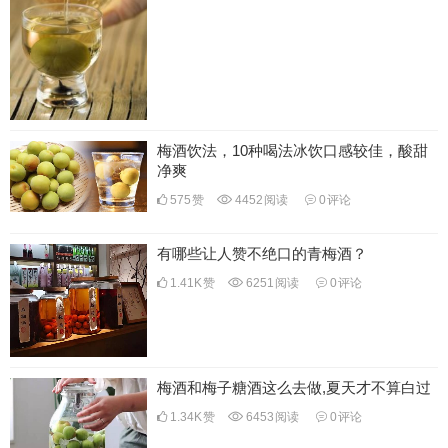
梅酒饮法，10种喝法冰饮口感较佳，酸甜
净爽
575
赞
4452
阅读
0
评论
有哪些让人赞不绝口的青梅酒？
1.41K
赞
6251
阅读
0
评论
梅酒和梅子糖酒这么去做,夏天才不算白过
1.34K
赞
6453
阅读
0
评论