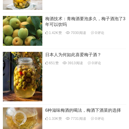
梅酒技术：青梅酒要泡多久，梅子酒泡了3
年可以饮吗
1.42K
赞
7030
阅读
0
评论
日本人为何如此喜爱梅子酒？
651
赞
3913
阅读
0
评论
6种滋味梅酒的喝法，梅酒下酒菜的选择
1.33K
赞
7731
阅读
0
评论