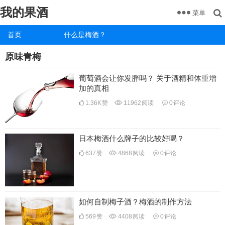
我的果酒
菜单
首页
什么是梅酒？
原味青梅
葡萄酒会让你发胖吗？ 关于酒精和体重增
加的真相
1.36K
赞
11962
阅读
0
评论
日本梅酒什么牌子的比较好喝？
637
赞
4868
阅读
0
评论
如何自制梅子酒？梅酒的制作方法
569
赞
4408
阅读
0
评论