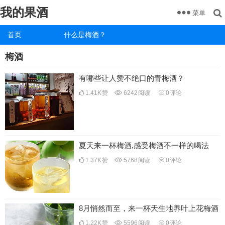
我的果酒
菜单
首页
什么是梅酒？
梅酒
有哪些让人赞不绝口的青梅酒？
1.41K
赞
6242
阅读
0
评论
夏天来一杯梅酒,感受梅酒不一样的喝法
1.37K
赞
5768
阅读
0
评论
8月悄然而至，来一杯天生地养叶上花梅酒
1.22K
赞
5596
阅读
0
评论