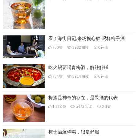
看了海街日记,来场掏心醉,喝杯梅子酒
750
赞
3932
阅读
0
评论
吃火锅要喝青梅酒，解辣解腻
734
赞
3914
阅读
0
评论
梅酒是神奇的存在，是果酒的代表
1.22K
赞
5472
阅读
0
评论
梅子酒这样喝，很是舒服